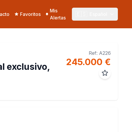
Mis
🇪🇸
acto
Favoritos
Español
Alertas
Ref: A226
245.000 €
l exclusivo,