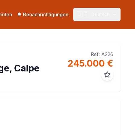
🇩🇪
oriten
Benachrichtigungen
Deutsch
Ref: A226
245.000 €
ge, Calpe